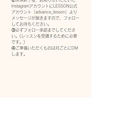
②決済終了後、お知らせいただいた
InstagramアカウントにLESSON公式
アカウント「advance_lesson」より
メッセージが届きますので、フォロー
してお待ちください。
③必ずフォロー承認までしてくださ
い。(レッスンを受講するために必要
です。)
④ご準備いただくものは月ごとにDM
します。
＜サービス内容＞
・月1回のインスタLIVE配信によるお
片付け講座(毎月第2金曜日12:00～)
・12ヶ月のカリキュラムに沿ったテ