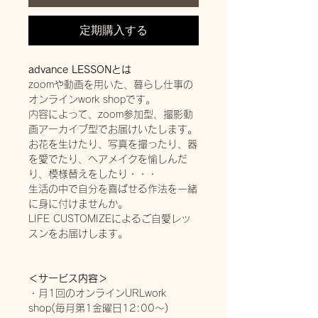
定期購入する
advance LESSONとは
zoomや動画を用いた、暮らし仕事の
オンラインwork shopです。
内容によって、zoom参加型、撮影動
画アーカイブ型でお届けいたします。
お花を生けたり、写真を撮ったり、器
を愛でたり、ヘアメイクを愉しんだ
り、模様替えをしたり・・・
生活の中で自分を喜ばせる作法を一緒
に身に付けませんか。
LIFE CUSTOMIZEによるご自愛レッ
スンをお届けします。
＜サービス内容＞
・月1回のオンラインURLwork
shop(毎月第1金曜日12:00～)